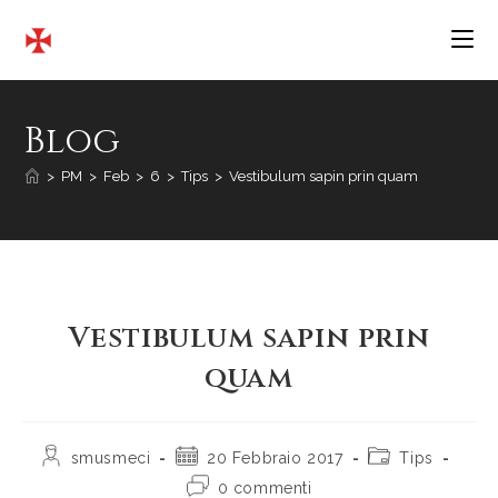
Salta
al
contenuto
Blog
>
PM
>
Feb
>
6
>
Tips
>
Vestibulum sapin prin quam
Vestibulum sapin prin
quam
Autore
Articolo
Categoria
smusmeci
20 Febbraio 2017
Tips
dell'articolo:
pubblicato:
dell'articolo:
Commenti
0 commenti