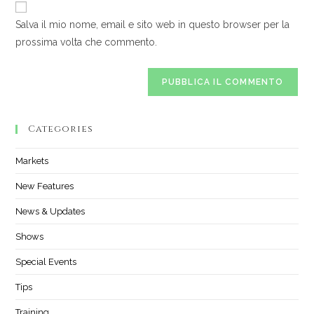
sito
commentare
Salva il mio nome, email e sito web in questo browser per la
web
prossima volta che commento.
(facoltativo)
Categories
Markets
New Features
News & Updates
Shows
Special Events
Tips
Training