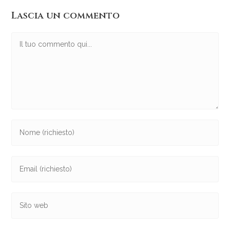
Lascia un commento
Commento
Inserisci
il
tuo
Inserisci
nome
il
o
tuo
nome
Inserisci
indirizzo
utente
l'URL
email
per
del
per
commentare