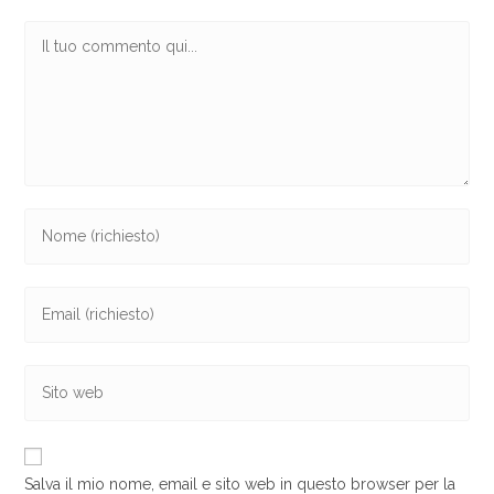
Commento
Inserisci
il
tuo
Inserisci
nome
il
o
tuo
nome
Inserisci
indirizzo
utente
l'URL
email
per
del
per
commentare
sito
commentare
Salva il mio nome, email e sito web in questo browser per la
web