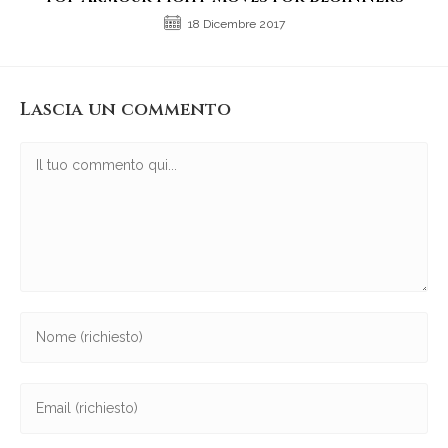
18 Dicembre 2017
Lascia un commento
Commento
Inserisci
il
tuo
Inserisci
nome
il
o
tuo