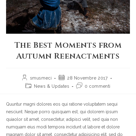
The Best Moments from
Autumn Reenactments
Autore
Articolo
smusmeci
28 Novembre 2017
dell'articolo:
pubblicato:
Categoria
Commenti
News & Updates
0 commenti
dell'articolo:
dell'articolo:
Quuntur magni dolores eos qui ratione voluptatem sequi
nesciunt. Neque porro quisquam est, qui dolorem ipsum
quiaolor sit amet, consectetur, adipisci velit, sed quia non
numquam eius modi tempora incidunt ut labore et dolore
magnam dolor sit amet, consectetur adipisicing elit, sed do