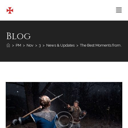
Salta
al
contenuto
Blog
>
PM
>
Nov
>
3
>
News & Updates
>
The Best Moments from Au